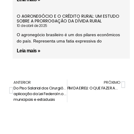
O AGRONEGÓCIO E O CRÉDITO RURAL: UM ESTUDO
SOBRE A PRORROGAÇÃO DA DÍVIDA RURAL
10 de abril de 2025
O agronegócio brasileiro é um dos pilares econômicos
do país. Representa uma fatia expressiva do
Leia mais »
ANTERIOR
PRÓXIMO
Do Piso Salarial dos Cirurgiões-Dentistas – Da (im)possibilidade de
FIM DA EIRELI: O QUE FAZER AGORA?
aplicação da Lei Federal n.o 3.999/61 para os servidores públicos
municipais e estaduais